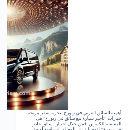
أهمية السائق العربي في زيورخ لتجربة سفر مريحة
خيارات “تأجير سيارة مع سائق في زيورخ” هي
المفضلة للكثيرين. فمن خلال اختيار “سائق خاص
في زيورخ” لتوصيلك بين المعالم السياحية أو حتى