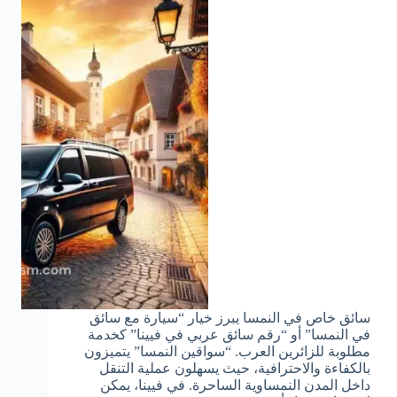
سائق خاص في النمسا يبرز خيار “سيارة مع سائق
في النمسا” أو “رقم سائق عربي في فيينا” كخدمة
مطلوبة للزائرين العرب. “سواقين النمسا” يتميزون
بالكفاءة والاحترافية، حيث يسهلون عملية التنقل
داخل المدن النمساوية الساحرة. في فيينا، يمكن