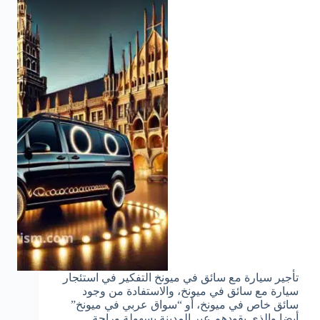
تأجير سيارة مع سائق في ميونخ التفكير في استئجار
سيارة مع سائق في ميونخ، والاستفادة من وجود
سائق خاص في ميونخ، أو “سواق عربي في ميونخ”
أيضا والذي يقودهم عبر المدينة بسهولة وراحة.